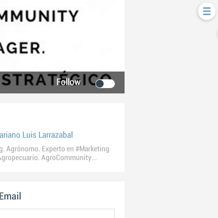
Follow
ariano Luis Larrazabal
g. Agrónomo. Experto en #Marketing
Agropecuario. AgroCommunity
anager
 Email