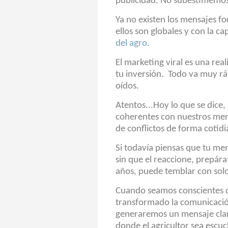
publicidad. No subestimemo
Ya no existen los mensajes fo
ellos son globales y con la c
del agro
.
El marketing viral es una rea
tu inversión. Todo va muy rá
oídos.
Atentos...Hoy lo que se dice,
coherentes con nuestros mens
de conflictos de forma cotid
Si todavía piensas que tu men
sin que el reaccione, prepárat
años, puede temblar con sol
Cuando seamos conscientes qu
transformado la comunicació
generaremos un mensaje clar
donde el agricultor sea escu